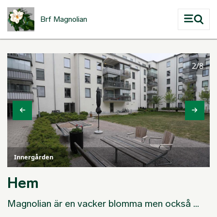
Hoppa till huvudinnehåll
Brf Magnolian
2/8
Innergården
Hem
Magnolian är en vacker blomma men också ...