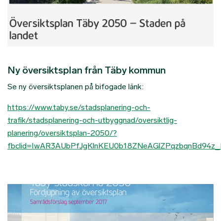
Ny översiktsplan från Täby kommun
Se ny översiktsplanen på bifogade länk:
https://www.taby.se/stadsplanering-och-
trafik/stadsplanering-och-utbyggnad/oversiktlig-
planering/oversiktsplan-2050/?
fbclid=IwAR3AUbPfJgKlnKEU0b18ZNeAGlZPqzbqnBd94