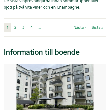
De sista vinprovningarna innan sommaruppehållet
bjöd på två vita viner och en Champagne.
Paginering
Nästa sida
Sist
1
2
3
4
…
Nästa ›
Sista »
Information till boende